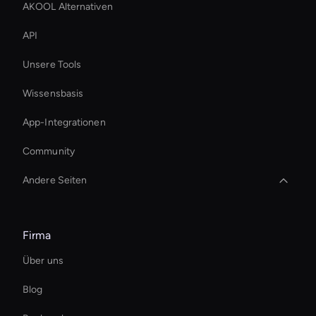
AKOOL Alternativen
API
Unsere Tools
Wissensbasis
App-Integrationen
Community
Andere Seiten
Financial Services Ai Avatar
Firma
Ai Avatar Live Chat
Über uns
Video Conferencing Ai
Blog
Ai Avatar For Zoom Meetings