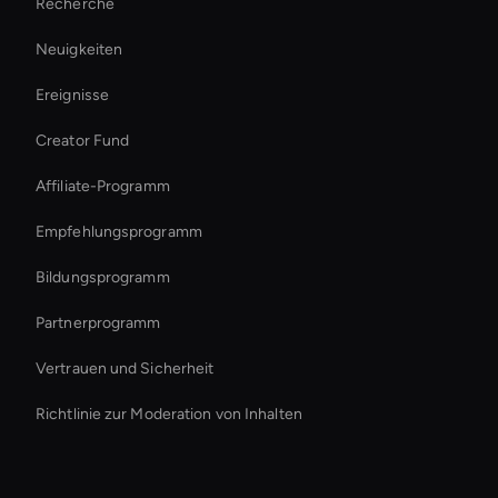
Recherche
Ersteller von KI-Videoanzeigen
Neuigkeiten
interactive hologram
Ereignisse
Self-Learning Ai Avatar
Creator Fund
Ai Agent For Automation
Affiliate-Programm
Empfehlungsprogramm
Bildungsprogramm
Partnerprogramm
Vertrauen und Sicherheit
Richtlinie zur Moderation von Inhalten