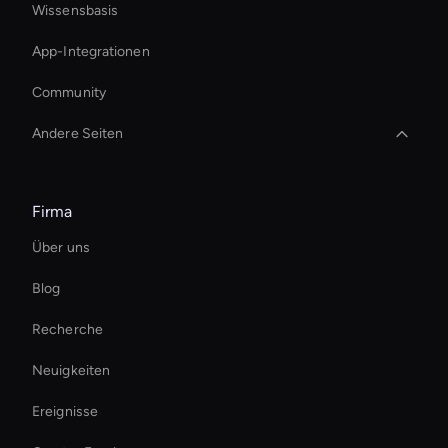
Wissensbasis
App-Integrationen
Community
Andere Seiten
Digital Twin For Meetings
Firma
AI-Videohintergrundentferner
Über uns
AI-Videoobjektentferner
Blog
Autonomous Ai Avatar
Recherche
Interactive Ai Avatar
Neuigkeiten
Ai Avatar Live Chat
Ereignisse
Self-Learning Ai Avatar