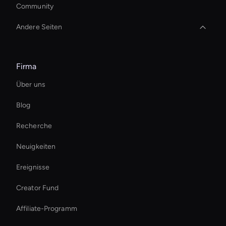
Community
Andere Seiten
Holographic Avatar For Retail Stores
Firma
Ai-Powered Digital Assistant
Über uns
Personalized Ai Avatar For Online Learning
Blog
Virtual Reality Avatar
Recherche
Holographic Virtual Assistant
Neuigkeiten
Ai Avatar For Training
Ereignisse
Ai Avatar For Zoom Meetings
Creator Fund
KI-Sportvideoeditor
Affiliate-Programm