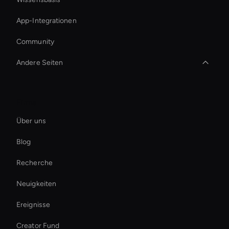
App-Integrationen
Community
Andere Seiten
AI HR-Videomacher
Firma
AI-Gesichtsswap-Werkzeug
Über uns
AI-Video-Meme-Generator
Blog
Hologram Avatar
Recherche
Best Real-Time Ai Avatar Software
Neuigkeiten
KI-Video-Untertitelgenerator
Ereignisse
Digital Twin For Meetings
Creator Fund