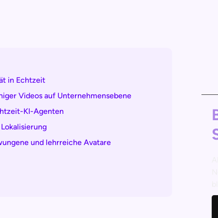
ät in Echtzeit
achiger Videos auf Unternehmensebene
htzeit-KI-Agenten
 Lokalisierung
zwungene und lehrreiche Avatare
A
N
b