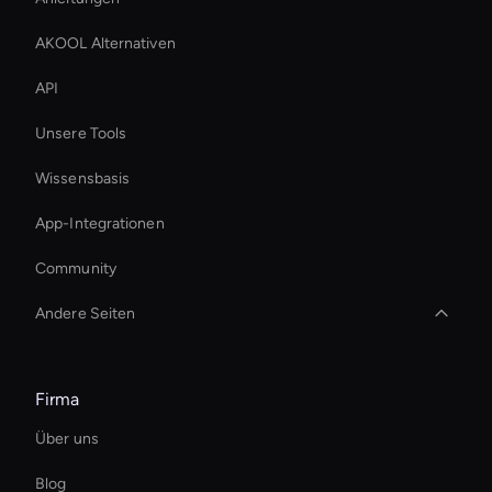
AKOOL Alternativen
API
Unsere Tools
Wissensbasis
App-Integrationen
Community
Andere Seiten
Holographic Avatar For Retail Stores
Firma
Live Streaming Avatar
Über uns
Interactive Digital Assistant
Blog