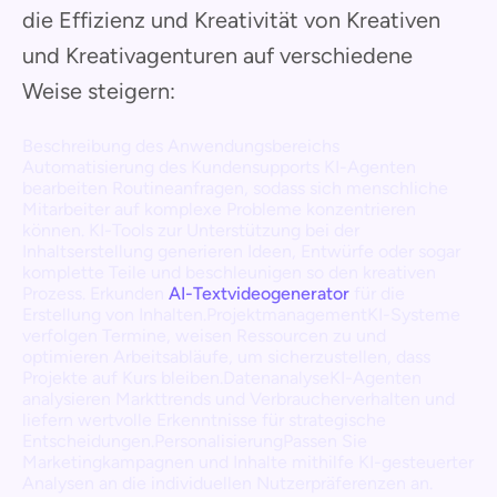
die Effizienz und Kreativität von Kreativen
und Kreativagenturen auf verschiedene
Weise steigern:
Beschreibung des Anwendungsbereichs
Automatisierung des Kundensupports KI-Agenten
bearbeiten Routineanfragen, sodass sich menschliche
Mitarbeiter auf komplexe Probleme konzentrieren
können. KI-Tools zur Unterstützung bei der
Inhaltserstellung generieren Ideen, Entwürfe oder sogar
komplette Teile und beschleunigen so den kreativen
Prozess. Erkunden
AI-Textvideogenerator
für die
Erstellung von Inhalten.ProjektmanagementKI-Systeme
verfolgen Termine, weisen Ressourcen zu und
optimieren Arbeitsabläufe, um sicherzustellen, dass
Projekte auf Kurs bleiben.DatenanalyseKI-Agenten
analysieren Markttrends und Verbraucherverhalten und
liefern wertvolle Erkenntnisse für strategische
Entscheidungen.PersonalisierungPassen Sie
Marketingkampagnen und Inhalte mithilfe KI-gesteuerter
Analysen an die individuellen Nutzerpräferenzen an.