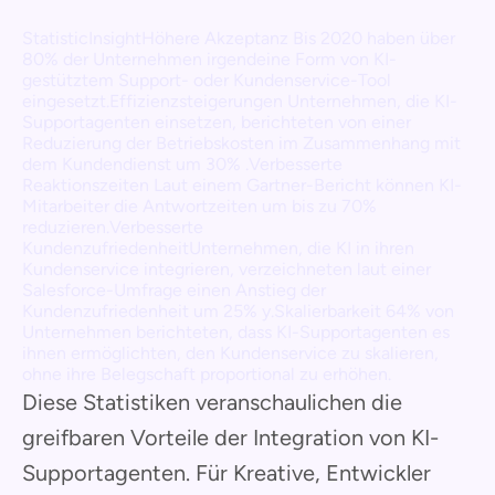
StatisticInsightHöhere Akzeptanz Bis 2020 haben über
80% der Unternehmen irgendeine Form von KI-
gestütztem Support- oder Kundenservice-Tool
eingesetzt.Effizienzsteigerungen Unternehmen, die KI-
Supportagenten einsetzen, berichteten von einer
Reduzierung der Betriebskosten im Zusammenhang mit
dem Kundendienst um 30% .Verbesserte
Reaktionszeiten Laut einem Gartner-Bericht können KI-
Mitarbeiter die Antwortzeiten um bis zu 70%
reduzieren.Verbesserte
KundenzufriedenheitUnternehmen, die KI in ihren
Kundenservice integrieren, verzeichneten laut einer
Salesforce-Umfrage einen Anstieg der
Kundenzufriedenheit um 25% y.Skalierbarkeit 64% von
Unternehmen berichteten, dass KI-Supportagenten es
ihnen ermöglichten, den Kundenservice zu skalieren,
ohne ihre Belegschaft proportional zu erhöhen.
Diese Statistiken veranschaulichen die
greifbaren Vorteile der Integration von KI-
Supportagenten. Für Kreative, Entwickler