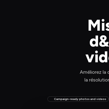
Mi
d&
vid
Améliorez la 
la résolutio
Campaign-ready photos and videos