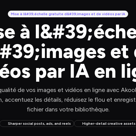
Mise à l&#39;échelle gratuite d&#39;images et de vidéos par IA
se à l&#39;échel
#39;images et 
éos par IA en l
qualité de vos images et vidéos en ligne avec Ako
n, accentuez les détails, réduisez le flou et enregi
fichier dans votre bibliothèque.
Sharper social posts, ads, and reels
Higher-detail creative assets