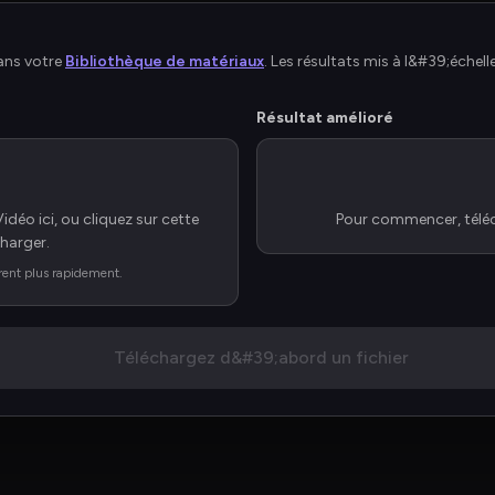
ans votre 
Bibliothèque de matériaux
. 
Les résultats mis à l&#39;échel
Résultat amélioré
Vidéo ici, ou cliquez sur cette 
Pour commencer, téléch
harger.
rent plus rapidement.
Téléchargez d&#39;abord un fichier