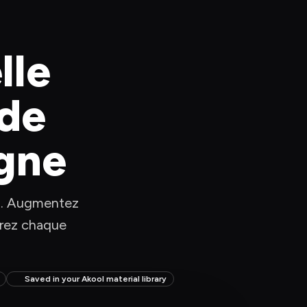
le 
de 
igne
ol. Augmentez 
strez chaque 
Saved in your Akool material library