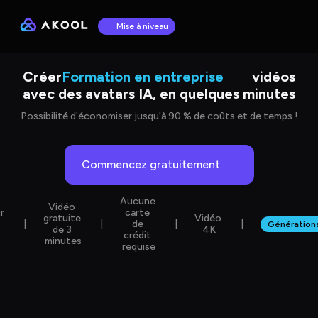
Mise à niveau
Ventes et marketing
Créer
Formation en entreprise
vidéos
avec des avatars IA, en quelques minutes
Apprentissage des langues
Présentation du produit
Possibilité d'économiser jusqu'à 90 % de coûts et de temps !
Commencez gratuitement
Aucune 
Vidéo 
r 
carte 
gratuite 
Vidéo 
|
|
de 
|
|
Générations 
de 3 
4K
crédit 
minutes
requise