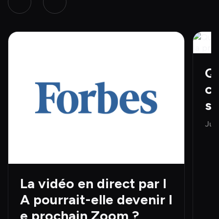
Qu
ct
s
s 
Jun
La vidéo en direct par I
A pourrait-elle devenir l
e prochain Zoom ?