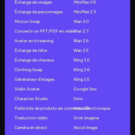
Échange de visages
MiniMax H3
Échange de personnages
MiniMax 2.3
Motion Swap
Wan 3.0
Convertir un PPT/PDF en vidéo
Wan 2.7
Avatar en streaming
Wan 2.6
Échange de tête
Wan 2.5
Échange de cheveux
Kling 3.0
Clothing Swap
Kling 2.6
Générateur d'images
Kling 2.5
Vidéo Avatar
Google Veo
Character Studio
Sora
Publicités de produits de commerce électronique
Vidu Q3
Traduction vidéo
Grok Imagine
Caméra en direct
Akool Image