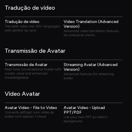
Tradução de vídeo
03:33
02:37
Tradução de vídeo
Video Translation (Advanced 
Version)
Translate video into 155+ languages 
with perfect lip-sync
Advanced video translation features 
for enterprise clients
Transmissão de Avatar
01:33
02:40
Transmissão de Avatar
Streaming Avatar (Advanced 
Version)
Real-time conversational Avatar with 
visutal, voice and enhanced 
Advanced features for streaming 
knowledgebase
avatar
Vídeo Avatar
00:53
00:49
Avatar Video - File to Video
Avatar Video - Upload 
PPT/PDF
Converta pdf/ppt num vídeo de 
avatar com apenas 1 clique
Use your own PPT as video's 
background