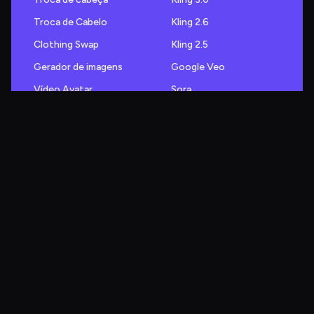
Troca de Cabelo
Kling 2.6
Clothing Swap
Kling 2.5
Gerador de imagens
Google Veo
Vídeo Avatar
Sora
Estúdio de Personagens
Vidu Q3
Anúncios de produtos de comércio eletrónico
Grok Imagine
Tradução de vídeo
Akool Image
Câmera ao vivo
Nano Banana 2
Avatar falante
Nano Banana Pro
Foto Falante
Flux
Imagem para imagem
Seedream 5.0
Akool Production
Seedream
Jarvis Moderador
GPT Image 2.0
Agente de Suporte de IA
Recraft