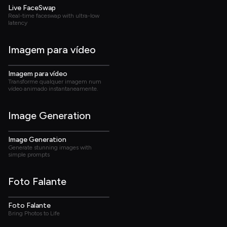
Live FaceSwap
Real-time faceswap with ultra-low 
latency
Imagem para vídeo
03:10
Imagem para vídeo
Transforme qualquer imagem num 
vídeo animado instantaneamente.
Image Generation
01:49
Image Generation
Generate stunning images with 
simple prompts
Foto Falante
02:26
Foto Falante
Bring Photos to Life