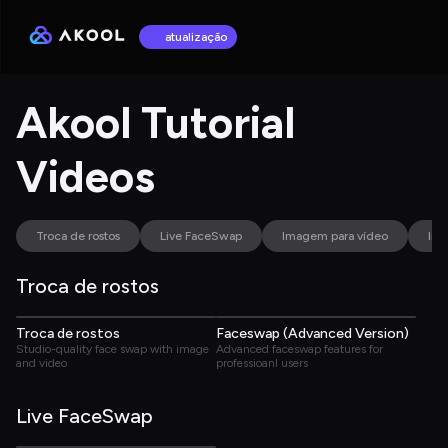
atualização
Akool Tutorial 
Videos
Troca de rostos
Live FaceSwap
Imagem para vídeo
Ima
Troca de rostos
01:43
01:25
Troca de rostos
Faceswap (Advanced Version)
Studio-quality face swap with image 
Advanced faceswap features for 
and video
professioanl users
Live FaceSwap
00:57