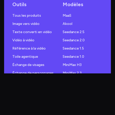
Outils
Modèles
Tous les produits
MaaS
Image vers vidéo
Akool
Texte converti en vidéo
Seedance 2.5
Vidéo à vidéo
Seedance 2.0
Référence à la vidéo
Seedance 1.5
Toile agentique
Seedance 1.0
Échange de visages
MiniMax H3
Échange de personnages
MiniMax 2.3
Motion Swap
Wan 3.0
Convertir un PPT/PDF en vidéo
Wan 2.7
Avatar en streaming
Wan 2.6
Échange de tête
Wan 2.5
Échange de cheveux
Kling 3.0