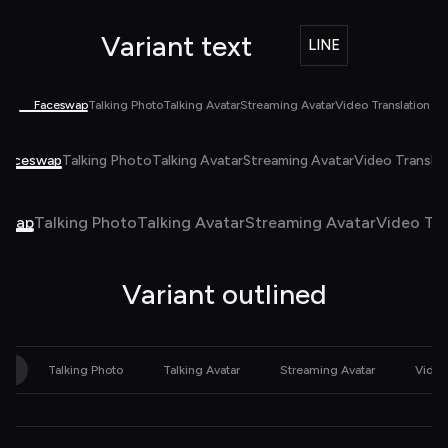
Variant 
text
LINE
Faceswap
Talking Photo
Talking Avatar
Streaming Avatar
Video Translation
Faceswap
Talking Photo
Talking Avatar
Streaming Avatar
Video Translat
swap
Talking Photo
Talking Avatar
Streaming Avatar
Video Tra
Variant 
outlined
ap
Talking Photo
Talking Avatar
Streaming Avatar
Video