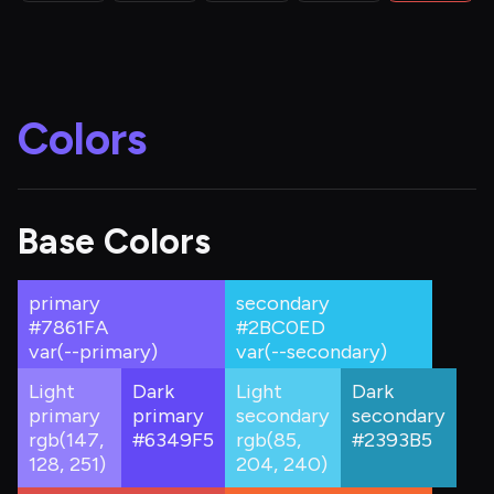
Colors
Base Colors
primary
secondary
#7861FA
#2BC0ED
var(--
primary
)
var(--
secondary
)
Light
Dark
Light
Dark
primary
primary
secondary
secondary
rgb(147,
#6349F5
rgb(85,
#2393B5
128, 251)
204, 240)