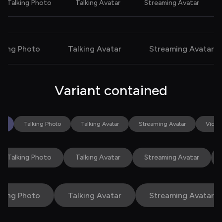
Talking Photo
Talking Avatar
Streaming Avatar
lking Photo
Talking Avatar
Streaming Avatar
Variant 
contained
ap
Talking Photo
Talking Avatar
Streaming Avatar
Video
Talking Photo
Talking Avatar
Streaming Avatar
lking Photo
Talking Avatar
Streaming Avatar