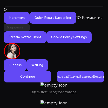
0
10 Результаты
Increment
Quick Result Subscriber
Генерировать
Stream Avatar Hbspt
Cookie Policy Settings
Success
Waiting
Continue
Подумай еще разПодумай еще разПодумай е
Здесь нет ни одного товара.