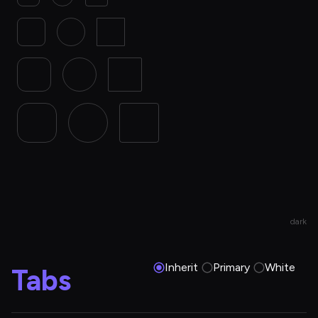
dark
Inherit
Primary
White
Tabs