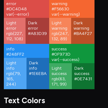
error
warning
#DC4D48
#F56630
var(--
error
)
var(--
warning
)
Light
Dark
Light
Dark
error
error
warning
warning
rgb(227,
#A83D39
rgb(247,
#BA4F27
112, 108)
132, 89)
info
success
#248FF2
#0F973D
var(--
info
)
var(--
success
)
Light
Dark
info
info
Light
Dark
rgb(79,
#1E6EBA
success
success
165,
rgb(63,
#0E7431
244)
171, 99)
Text Colors