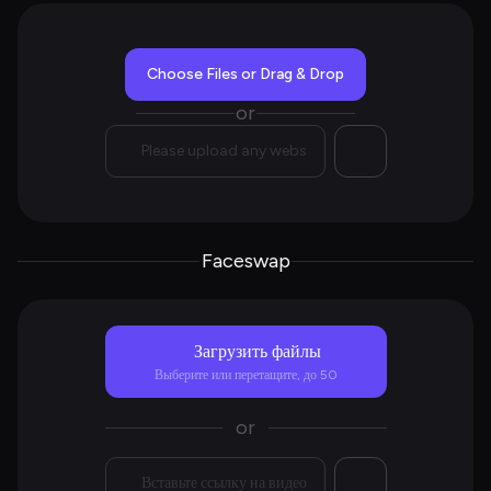
Choose Files or Drag & Drop
or
Faceswap
Загрузить файлы
Выберите или перетащите, до
50
or