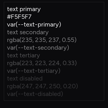
text primary
#F5F5F7
var(--text-primary)
text secondary
rgba(235, 235, 237, 0.55)
var(--text-secondary)
text tertiary
rgba(223, 223, 224, 0.33)
var(--text-tertiary)
text disabled
rgba(247, 247, 250, 0.20)
var(--text-disabled)