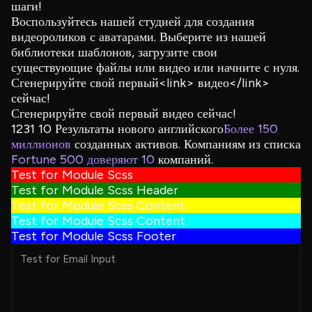
шаги!
Воспользуйтесь нашей студией для создания
видеороликов с аватарами. Выберите из нашей
библиотеки шаблонов, загрузите свои
существующие файлы или видео или начните с нуля.
Сгенерируйте свой первый<link> видео</link>
сейчас!
Сгенерируйте свой первый
видео
сейчас!
1231
10 Результаты нового английского
Более 150
миллионов
созданных активов. Компаниям из списка
Fortune 500 доверяют 10
компаний.
Test for Module Scss
Test for Module Scss Header
Test for Module Scss Content
Test for Module Scss Content
Test for Module Scss Footer
Test for Email Input