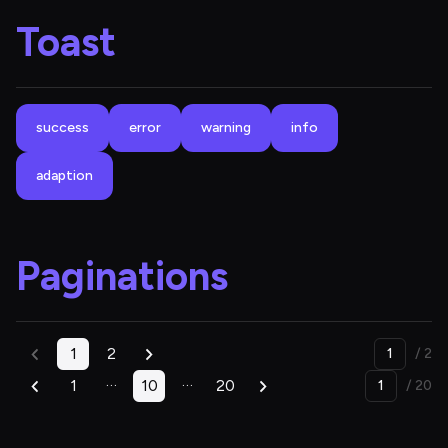
Toast
success
error
warning
info
adaption
Paginations
1
2
/ 
2
…
…
1
10
20
/ 
20