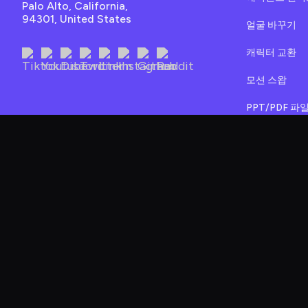
Palo Alto, California, 
94301, United States
얼굴 바꾸기
캐릭터 교환
모션 스왑
PPT/PDF 
스트리밍 아바
헤드 스왑
헤어 스왑
Clothing Swa
이미지 생성기
아바타 비디오
캐릭터 스튜디