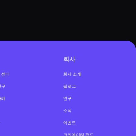
회사
 센터
회사 소개
연구
블로그
사례
연구
오
소식
나
이벤트
드
크리에이터 펀드