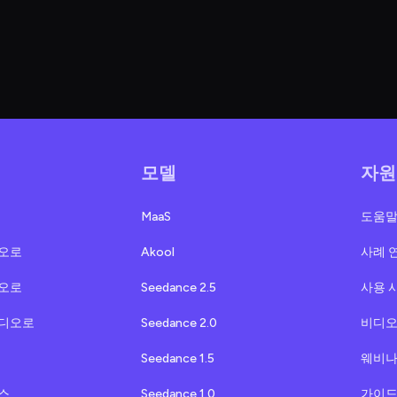
모델
자원
MaaS
도움말
오로
Akool
사례 
오로
Seedance 2.5
사용 
비디오로
Seedance 2.0
비디
Seedance 1.5
웨비
스
Seedance 1.0
가이