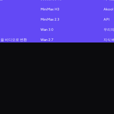
MiniMax H3
Akoo
MiniMax 2.3
API
Wan 3.0
우리의
파일을 비디오로 변환
Wan 2.7
지식 
타
Wan 2.6
앱 통
Wan 2.5
커뮤
Kling 3.0
다른 
p
Kling 2.6
Kling 2.5
Google Veo
오
Sora